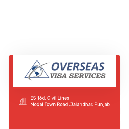
ES 16d, Civil Lines
Model Town Road ,Jalandhar, Punjab