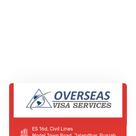
ES 16d, Civil Lines
Model Town Road ,Jalandhar, Punjab